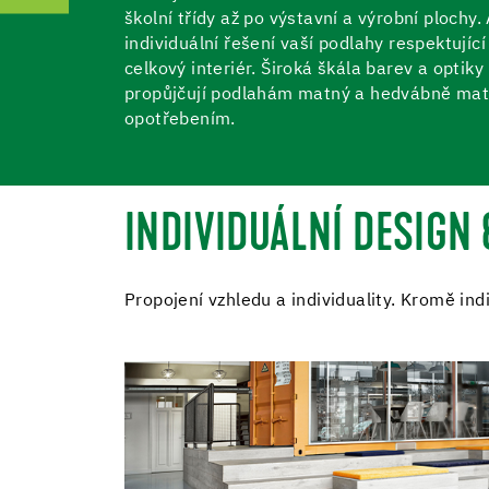
školní třídy až po výstavní a výrobní ploch
individuální řešení vaší podlahy respektujíc
celkový interiér. Široká škála barev a optik
propůjčují podlahám matný a hedvábně matný
opotřebením.
INDIVIDUÁLNÍ DESIGN
Propojení vzhledu a individuality. Kromě ind