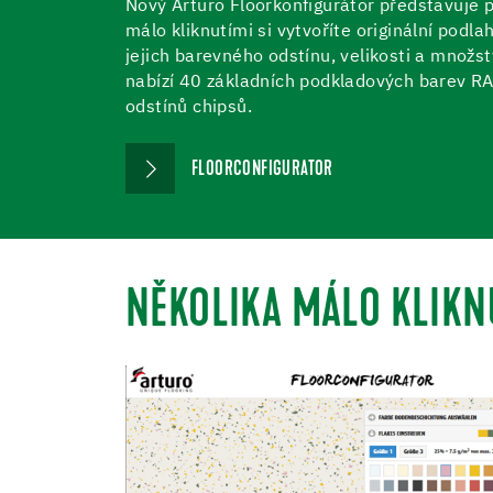
Nový Arturo Floorkonfigurátor představuje pe
málo kliknutími si vytvoříte originální podl
jejich barevného odstínu, velikosti a množs
nabízí 40 základních podkladových barev RA
odstínů chipsů.
FLOORCONFIGURATOR
NĚKOLIKA MÁLO KLIKN