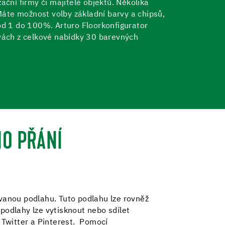
ační firmy či majitelé objektů. Několika
 Máte možnost volby základní barvy a chipsů,
 od 1 do 100%. Arturo Floorkonfigurator
vách z celkové nabídky 30 barevných
HO PŘÁNÍ
ovanou podlahu. Tuto podlahu lze rovněž
podlahy lze vytisknout nebo sdílet
, Twitter a Pinterest. Pomocí