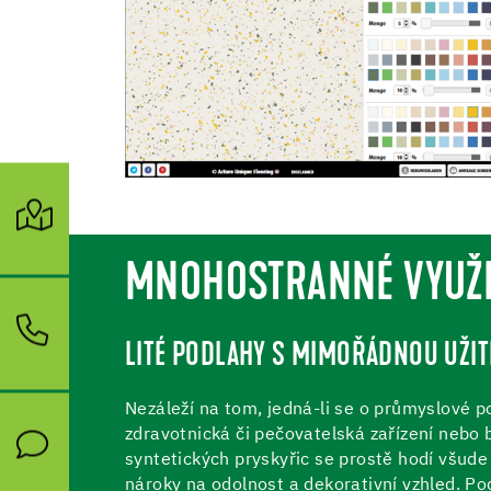
MNOHOSTRANNÉ VYUŽI
LITÉ PODLAHY S MIMOŘÁDNOU UŽIT
Nezáleží na tom, jedná-li se o průmyslové p
zdravotnická či pečovatelská zařízení nebo 
syntetických pryskyřic se prostě hodí všude
nároky na odolnost a dekorativní vzhled. Po