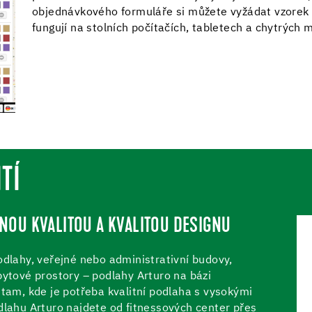
objednávkového formuláře si můžete vyžádat vzorek
fungují na stolních počítačích, tabletech a chytrých 
TÍ
NOU KVALITOU A KVALITOU DESIGNU
odlahy, veřejné nebo administrativní budovy,
bytové prostory – podlahy Arturo na bázi
 tam, kde je potřeba kvalitní podlaha s vysokými
dlahu Arturo najdete od fitnessových center přes