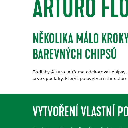
ARTURO FL
NĚKOLIKA MÁLO KROKY
BAREVNÝCH CHIPSŮ
Podlahy Arturo můžeme odekorovat chipsy, kt
prvek podlahy, který spoluvytváří atmosféru
VYTVOŘENÍ VLASTNÍ P