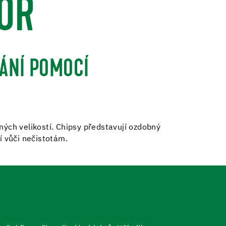
OR
ŘÁNÍ POMOCÍ
ných velikostí. Chipsy představují ozdobný
ší vůči nečistotám.