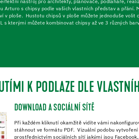
rfektní nástroj pro architekty, plánovače, podlaháře, realiz
ahu Arturo s chipsy podle vašich vlastních představ a přání.
tví v ploše. Hustotu chipsů v ploše můžete jednoduše volit
L s kterými můžete kombinovat chipsy až ve 3 různých bar
UTÍMI K PODLAZE DLE VLASTNÍ
DOWNLOAD A SOCIÁLNÍ SÍTĚ
Při každém kliknutí okamžitě vidíte vámi nakonfigur
stáhnout ve formátu PDF. Vizuální podobu vytvoření 
prostřednictvím sociálních sítí jakými jsou Facebook