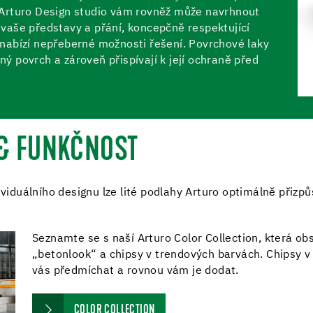
y. Arturo Design studio vám rovněž může navrhnout
í vaše představy a přání, koncepčně respektující
y nabízí nepřeberné možnosti řešení. Povrchové laky
 povrch a zároveň přispívají k její ochraně před
 & FUNKČNOST
ividuálního designu lze lité podlahy Arturo optimálně přizpů
Seznamte se s naší Arturo Color Collection, která o
„betonlook“ a chipsy v trendových barvách. Chipsy
vás předmíchat a rovnou vám je dodat.
COLOR COLLECTION