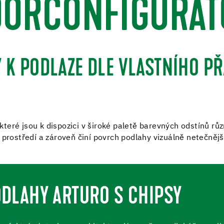
OORCONFIGURAT
 K PODLAZE DLE VLASTNÍHO P
eré jsou k dispozici v široké paletě barevných odstínů růz
 prostředí a zároveň činí povrch podlahy vizuálně netečněj
ODLAHY ARTURO S CHIPSY