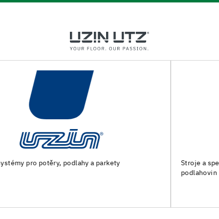
Stroje a speciální nářadí pro přípravu podkladu a pokládku
podlahovin