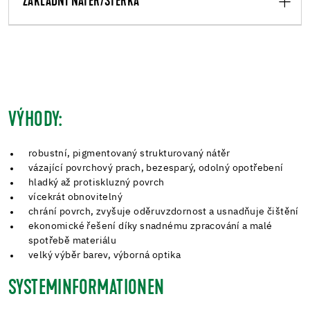
ZÁKLADNÍ NÁTĚR/STĚRKA
VÝHODY:
robustní, pigmentovaný strukturovaný nátěr
vázající povrchový prach, bezesparý, odolný opotřebení
hladký až protiskluzný povrch
vícekrát obnovitelný
chrání povrch, zvyšuje oděruvzdornost a usnadňuje čištění
ekonomické řešení díky snadnému zpracování a malé
spotřebě materiálu
velký výběr barev, výborná optika
SYSTEMINFORMATIONEN