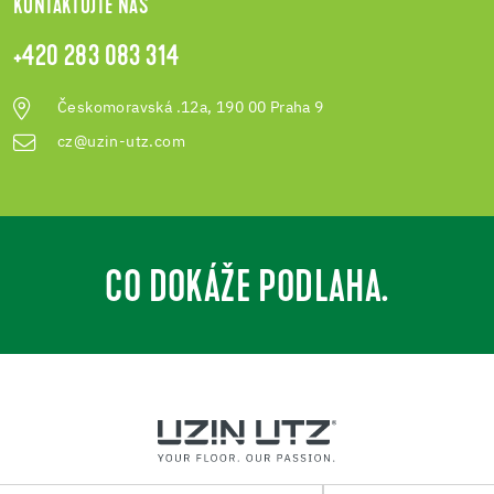
KONTAKTUJTE NÁS
+420 283 083 314
Českomoravská .12a, 190 00 Praha 9
cz@uzin-utz.com
CO DOKÁŽE PODLAHA.