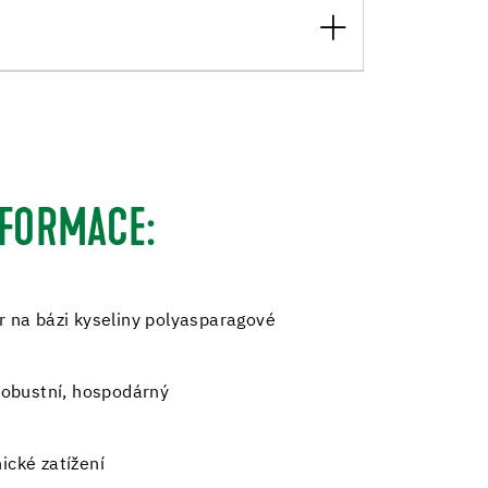
NFORMACE:
r na bázi kyseliny polyasparagové
 robustní, hospodárný
ické zatížení