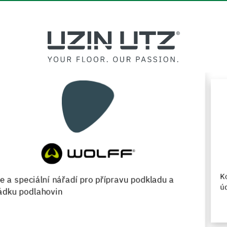
Kompletní sortiment pro novou pokládku, renovaci a
údržbu parketových podlah