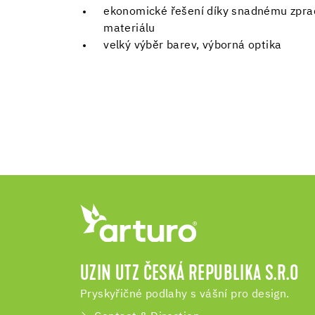
ekonomické řešení díky snadnému zpra
materiálu
velký výběr barev, výborná optika
UZIN UTZ ČESKÁ REPUBLIKA S.R.O
Pryskyřičné podlahy s vášní pro design.