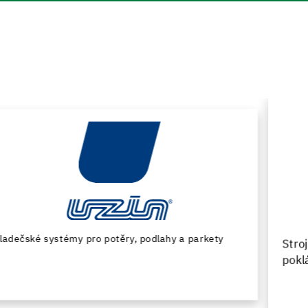
Stroje a speciální nářadí pro přípravu podkladu a
pokládku podlahovin