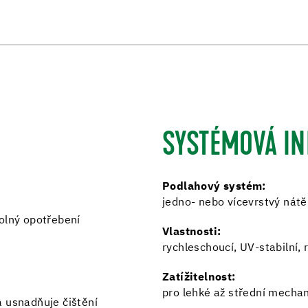
SYSTÉMOVÁ I
Podlahový systém:
jedno- nebo vícevrstvý nátě
dolný opotřebení
Vlastnosti:
rychleschoucí, UV-stabilní,
Zatížitelnost:
pro lehké až střední mechan
a usnadňuje čištění