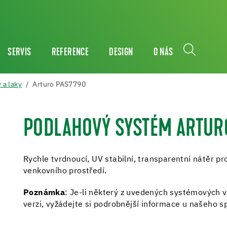
SERVIS
REFERENCE
DESIGN
O NÁS
 a laky
Arturo PAS7790
PODLAHOVÝ SYSTÉM ARTUR
Rychle tvrdnoucí, UV stabilní, transparentní nátěr pr
venkovního prostředí.
Poznámka
: Je-li některý z uvedených systémovýc
verzi, vyžádejte si podrobnější informace u našeho sp