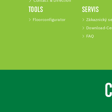
Contact & Direction
TOOLS
SERVIS
Floorconfigurator
Zákaznický se
Download-Ce
FAQ
C