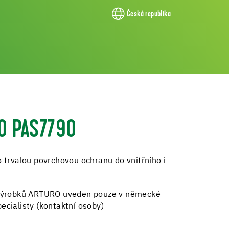
Česká republika
O PAS7790
o trvalou povrchovou ochranu do vnitřního i
h výrobků ARTURO uveden pouze v německé
ecialisty (kontaktní osoby)