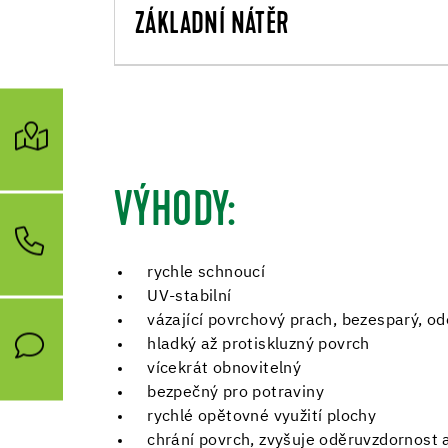
ZÁKLADNÍ NÁTĚR
VÝHODY:
rychle schnoucí
UV-stabilní
vázající povrchový prach, bezesparý, o
hladký až protiskluzný povrch
vícekrát obnovitelný
bezpečný pro potraviny
rychlé opětovné využití plochy
chrání povrch, zvyšuje oděruvzdornost 