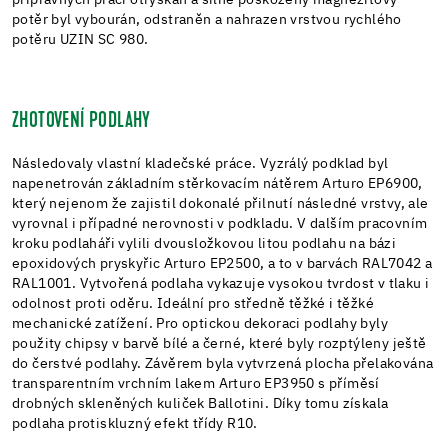
přípravných prací otryskán a silně poškozený magnezitový
potěr byl vybourán, odstraněn a nahrazen vrstvou rychlého
potěru UZIN SC 980.
ZHOTOVENÍ PODLAHY
Následovaly vlastní kladečské práce. Vyzrálý podklad byl
napenetrován základním stěrkovacím nátěrem Arturo EP6900,
který nejenom že zajistil dokonalé přilnutí následné vrstvy, ale
vyrovnal i případné nerovnosti v podkladu. V dalším pracovním
kroku podlaháři vylili dvousložkovou litou podlahu na bázi
epoxidových pryskyřic Arturo EP2500, a to v barvách RAL7042 a
RAL1001. Vytvořená podlaha vykazuje vysokou tvrdost v tlaku i
odolnost proti oděru. Ideální pro středně těžké i těžké
mechanické zatížení. Pro optickou dekoraci podlahy byly
použity chipsy v barvě bílé a černé, které byly rozptýleny ještě
do čerstvé podlahy. Závěrem byla vytvrzená plocha přelakována
transparentním vrchním lakem Arturo EP3950 s příměsí
drobných skleněných kuliček Ballotini. Díky tomu získala
podlaha protiskluzný efekt třídy R10.