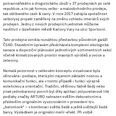
potravinářského a drogistického zboží v 37 prodejnách po celé
republice, a to jak formou velko- a maloobchodního prodeje,
tak oblíbeného cash & carry. V roce 2017 zahájila společnost
velkorysý projekt zaměřený na změnu vzhledu interiérů svých
prodejen. Jednu z nových prodejních jednotek můžeme
navštívit v lázeňském městě Karlovy Vary na ulici Sportovní.
Tato prodejna vznikla rozsáhlou přestavbou původních garáží
ČSAD. Stavebním úpravám předcházela komplexní ekologická
sanace a dispoziční plánování jednotlivých sortimentních sekcí
včetně klimatizovaných prostor masných výrobků a ovoce a
zeleniny.
Nemalá pozornost v celkovém konceptu vizualizace byla
věnována i podlaze, která plní nejenom základní nosnou a
komunikační funkci, ale v tomto případě i funkci výrazně
estetickou a orientační. Tradiční, většinou fádně šedý nebo
jinak jednobarevný povrch byl díky aplikaci polyuretanové lité
podlahy značky ARTURO nahrazen svěžím dekorativním a
především originálním vyvzorováním v provedení tzv.
„betonlook“ – v kombinaci světle šedé a ještě světlejší šedé
barvy. Výsledkem je originální melír-efekt. Při volbě