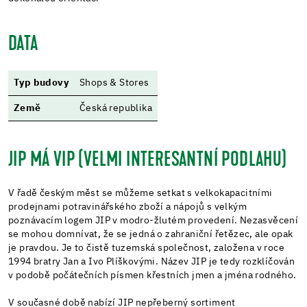
DATA
Typ budovy
Shops & Stores
Země
Česká republika
JIP MÁ VIP (VELMI INTERESANTNÍ PODLAHU)
V řadě českým měst se můžeme setkat s velkokapacitními
prodejnami potravinářského zboží a nápojů s velkým
poznávacím logem JIP v modro-žlutém provedení. Nezasvěcení
se mohou domnívat, že se jedná o zahraniční řetězec, ale opak
je pravdou. Je to čistě tuzemská společnost, založena v roce
1994 bratry Jan a Ivo Plíškovými. Název JIP je tedy rozklíčován
v podobě počátečních písmen křestních jmen a jména rodného.
V současné době nabízí JIP nepřeberný sortiment