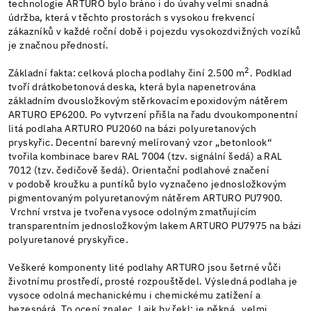
technologie ARTURO bylo bráno i do úvahy velmi snadná
údržba, která v těchto prostorách s vysokou frekvencí
zákazníků v každé roční době i pojezdu vysokozdvižných vozíků
je značnou předností.
2
Základní fakta: celková plocha podlahy činí 2.500 m
. Podklad
tvoří drátkobetonová deska, která byla napenetrována
základním dvousložkovým stěrkovacím epoxidovým nátěrem
ARTURO EP6200. Po vytvrzení přišla na řadu dvoukomponentní
litá podlaha ARTURO PU2060 na bázi polyuretanových
pryskyřic. Decentní barevný melírovaný vzor „betonlook“
tvořila kombinace barev RAL 7004 (tzv. signální šedá) a RAL
7012 (tzv. čedičově šedá). Orientační podlahové značení
v podobě kroužku a puntíků bylo vyznačeno jednosložkovým
pigmentovaným polyuretanovým nátěrem ARTURO PU7900.
Vrchní vrstva je tvořena vysoce odolným zmatňujícím
transparentním jednosložkovým lakem ARTURO PU7975 na bázi
polyuretanové pryskyřice.
Veškeré komponenty lité podlahy ARTURO jsou šetrné vůči
životnímu prostředí, prosté rozpouštědel. Výsledná podlaha je
vysoce odolná mechanickému i chemickému zatížení a
bezespárá. To ocení znalec. Laik by řekl: je pěkná…velmi