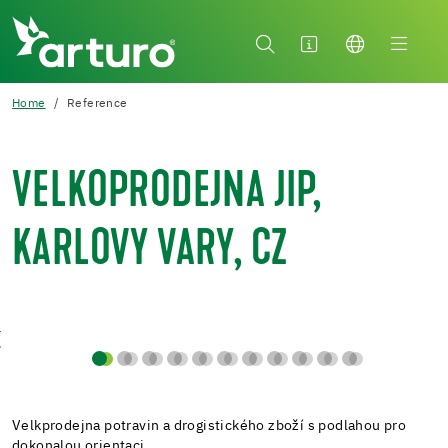
Home
Reference
VELKOPRODEJNA JIP,
KARLOVY VARY, CZ
Velkprodejna potravin a drogistického zboží s podlahou pro
dokonalou orientaci