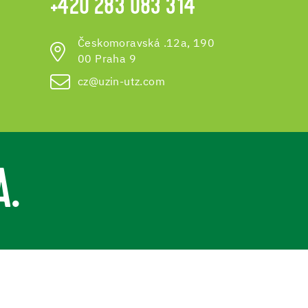
+420 283 083 314
Českomoravská .12a, 190
00 Praha 9
cz@uzin-utz.com
A.